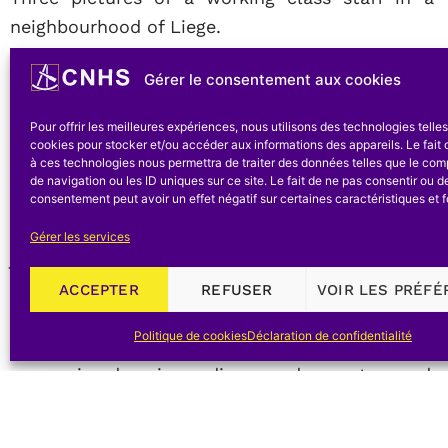
neighbourhood of Liege.
La S. A. des Laminoirs de l’Ourthe à Sauheid-
Gérer le consentement aux cookies
décembre 1876, sous la dénomination de S. A. 
société cessa définitivement ses activités en 1964 
Pour offrir les meilleures expériences, nous utilisons des technologies telle
cookies pour stocker et/ou accéder aux informations des appareils. Le fait 
à ces technologies nous permettra de traiter des données telles que le co
Les préavis furent notifiés au personnel le 1er 
de navigation ou les ID uniques sur ce site. Le fait de ne pas consentir ou de
décidé, quelques amis et moi, de ne pas permettr
consentement peut avoir un effet négatif sur certaines caractéristiques et f
disparaître [[ Pendant plus de 11 ans, j’ai exercé 
Gérer les services
j’y étais également délégué syndical et membre de
Pour cela, après concertation, nous décidâmes 
ACCEPTER
REFUSER
VOIR LES PRÉF
préserver de la destruction. C’est ainsi que nou
Politique de cookies
Déclaration de confidentialité
dont certains remontent à 1856, et de nombreux o
marquoirs, des pinces diverses, des marteaux, des
la Vie wallonne, à Liège, le 15 mai 1971.
Parmi les objets sauvés, figurait également un im