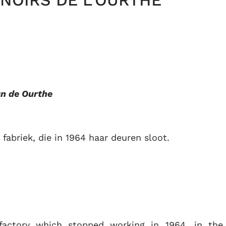
NOIRS DE L’OURTHE
an de Ourthe
 fabriek, die in 1964 haar deuren sloot.
 factory which stopped working in 1964, in the