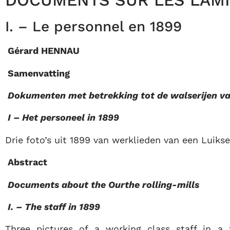
DOCUMENTS SUR LES LAMI
I. – Le personnel en 1899
Gérard HENNAU
Samenvatting
Dokumenten met betrekking tot de walserijen v
I – Het personeel in 1899
Drie foto’s uit 1899 van werklieden van een Luikse
Abstract
Documents about the Ourthe rolling-mills
I. – The staff in 1899
Three pictures of a working class staff in a