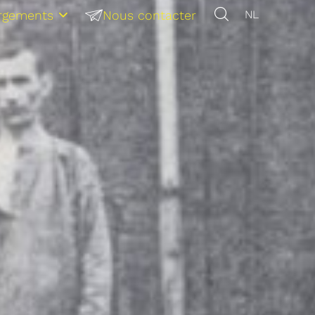
rgements
Nous contacter
NL