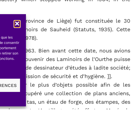
Chênée (Province de Liège) fut constituée le 30
des Laminoirs de Sauheid (Statuts, 1935). Cette
(Michel, 1978).
s que les
de consentir
mportement
novembre 1963. Bien avant cette date, nous avions
 retirer son
e que le souvenir des Laminoirs de l’Ourthe puisse
onctions.
la fonction de dessinateur d’études à ladite société;
 la commission de sécurité et d’hygiène. ]].
de réunir le plus d’objets possible afin de les
ÉRENCES
s avons récupéré une collection de plans anciens,
utils: un tas, un étau de forge, des étampes, des
 palmers, etc. L’outillage a été offert au Musée de
portant lot de photographies.