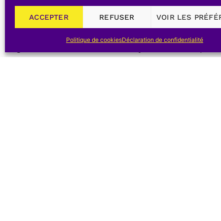
C’est dans cet esprit que la Commission, après 
ACCEPTER
REFUSER
VOIR LES PRÉF
le rejet des trois projets initiaux pour adopter 
l’origine au projet Delsaux, avait revu ses posit
Politique de cookies
Déclaration de confidentialité
largement de celui de Delaveleye. Au lieu de préle
sources du Hain à Braine l’Alleud et l’amenait p
20.000 m3 à construire à Ixelles à la cote 90 a
environ 9.000 m3/jour, le complément éventuel
machines à vapeur de 16 cv chacune à partir 
distribution, quatre conduites maîtresses de 6
Louise, vers la Porte de Namur, vers la porte de 
Quartier de la Reine. Ces canalisations devaient 
artères de la ville.
Pages :
1
2
3
4
5
6
7
8
9
19
20
21
22
23
24
25
26
27
36
37
38
39
40
41
42