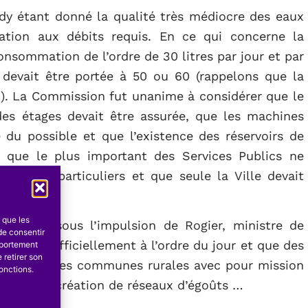
dy étant donné la qualité très médiocre des eaux
tration aux débits requis. En ce qui concerne la
onsommation de l’ordre de 30 litres par jour et par
e devait être portée à 50 ou 60 (rappelons que la
.). La Commission fut unanime à considérer que le
 des étages devait être assurée, que les machines
 du possible et que l’existence des réservoirs de
a que le plus important des Services Publics ne
térêts particuliers et que seule la Ville devait
s que les
al, c’est sous l’impulsion de Rogier, ministre de
de consentir
est mise officiellement à l’ordre du jour et que des
mportement
 retirer son
et les grandes communes rurales avec pour mission
onctions.
 d’eau, la création de réseaux d’égoûts …