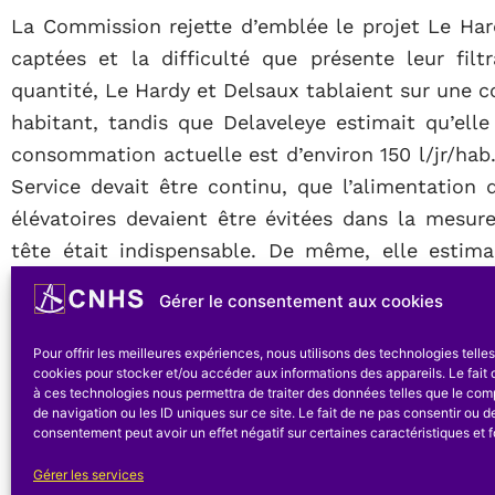
La Commission rejette d’emblée le projet Le Har
captées et la difficulté que présente leur fil
quantité, Le Hardy et Delsaux tablaient sur une c
habitant, tandis que Delaveleye estimait qu’ell
consommation actuelle est d’environ 150 l/jr/hab
Service devait être continu, que l’alimentation
élévatoires devaient être évitées dans la mesure
tête était indispensable. De même, elle estim
pouvait être confié – comme à Londres- à des in
Gérer le consentement aux cookies
l’exploiter en Régie.
Pour offrir les meilleures expériences, nous utilisons des technologies telle
Il faut signaler ici que, dans le contexte génér
cookies pour stocker et/ou accéder aux informations des appareils. Le fait 
l’Intérieur, que la question de Salubrité Publique 
à ces technologies nous permettra de traiter des données telles que le co
de navigation ou les ID uniques sur ce site. Le fait de ne pas consentir ou de
comités spéciaux sont installés dans les villes 
consentement peut avoir un effet négatif sur certaines caractéristiques et f
première l’organisation de nouvelles distributions
Gérer les services