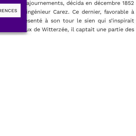
une série d’ajournements, décida en décembre 1852
ÉRENCES
celui de l’ingénieur Carez. Ce dernier, favorable à
ions et présenté à son tour le sien qui s’inspirait
ver les eaux de Witterzée, il captait une partie des
ar un aqueduc à faible pente vers un réservoir de
u lieu dit Arbre Bénit. Ceci permettait d’adduire
 (soit 8.000 m3) pouvant être refoulé par deux
des sources basses de Braine. Pour assurer la
00 mm de diamètre étaient prévues: vers la Porte
Cologne et, traversant le Quartier Léopold, vers le
être interconnectées et se ramifier dans toutes les
10
11
12
13
14
15
16
17
18
28
29
30
31
32
33
34
35