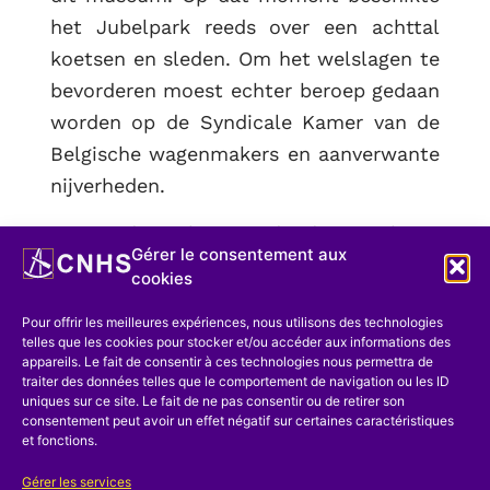
het Jubelpark reeds over een achttal
koetsen en sleden. Om het welslagen te
bevorderen moest echter beroep gedaan
worden op de Syndicale Kamer van de
Belgische wagenmakers en aanverwante
nijverheden.
Op 15 december wordt de oprichting
Gérer le consentement aux
bekend gemaakt van de vereniging
cookies
zonder winstgevend doel « AMIS DU
Pour offrir les meilleures expériences, nous utilisons des technologies
MUSEE HISTORIQUE DE LA VOITURE » of
telles que les cookies pour stocker et/ou accéder aux informations des
vrij vertaald « Vrienden van het Museum
appareils. Le fait de consentir à ces technologies nous permettra de
traiter des données telles que le comportement de navigation ou les ID
voor historische rijtuigen ».
uniques sur ce site. Le fait de ne pas consentir ou de retirer son
consentement peut avoir un effet négatif sur certaines caractéristiques
De oprichtingsakte werd getekend in
et fonctions.
aanwezigheid van de heer F. Arthur
Gérer les services