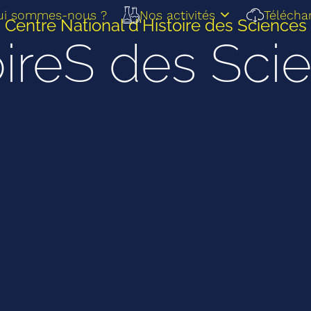
ui sommes-nous ?
Nos activités
Télécha
Centre National d'Histoire des Sciences
oireS des Sci