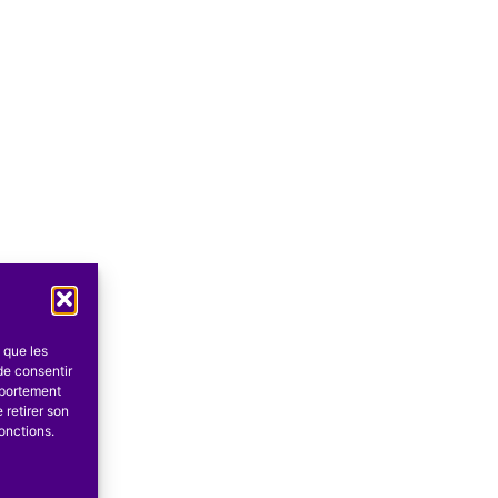
s que les
de consentir
mportement
 retirer son
onctions.