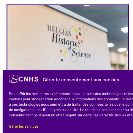
Gérer le consentement aux cookies
Expositions
Pour offrir les meilleures expériences, nous utilisons des technologies telle
HistoireS des Sciences en
cookies pour stocker et/ou accéder aux informations des appareils. Le fait 
Belgique
à ces technologies nous permettra de traiter des données telles que le co
de navigation ou les ID uniques sur ce site. Le fait de ne pas consentir ou de
consentement peut avoir un effet négatif sur certaines caractéristiques et f
Le Centre National d’Histoire des Sciences (CNHS)
présente son exposition « Histoires des...
Gérer les services