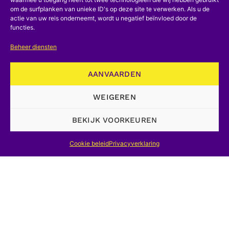
VORIG ARTIKEL
VOLGEND ARTIKEL
om de surfplanken van unieke ID's op deze site te verwerken. Als u de
actie van uw reis onderneemt, wordt u negatief beïnvloed door de
functies.
Beheer diensten
AANVAARDEN
WEIGEREN
©2026,+CNHS/NCGW, Webdesign Banlieues asbl
BEKIJK VOORKEUREN
Cookie beleid
Privacyverklaring
Ontvang de CNHS-nieuwsbrief
REGISTER