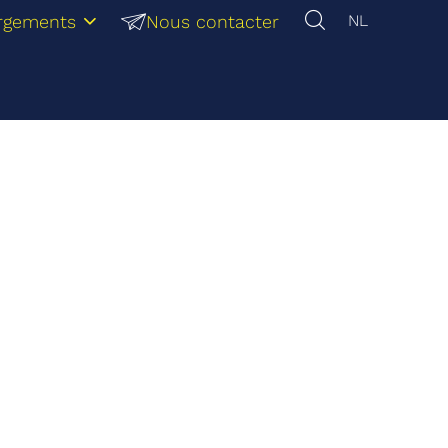
rgements
Nous contacter
NL
sen