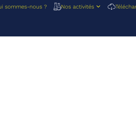
ui sommes-nous ?
Nos activités
Télécha
mai 4, 2010
n Vandersmis