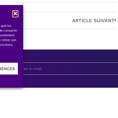
ARTICLE SUIVANT
s que les
de consentir
mportement
 retirer son
onctions.
du
ÉRENCES
Avec le so