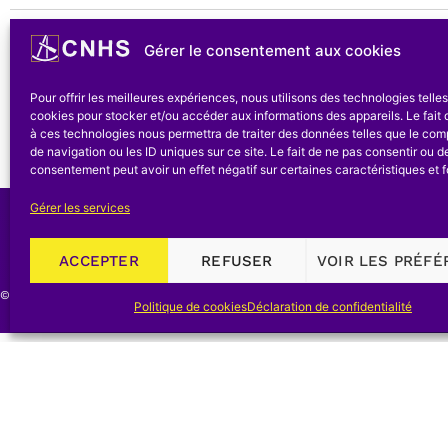
Gérer le consentement aux cookies
ARTICLE PRÉCÉDENT
Pour offrir les meilleures expériences, nous utilisons des technologies telle
cookies pour stocker et/ou accéder aux informations des appareils. Le fait 
à ces technologies nous permettra de traiter des données telles que le co
de navigation ou les ID uniques sur ce site. Le fait de ne pas consentir ou de
consentement peut avoir un effet négatif sur certaines caractéristiques et f
Gérer les services
Recevez la
newsletter 
ACCEPTER
REFUSER
VOIR LES PRÉF
CNHS
©2026,+CNHS/NCGW, Webdesign Banlieues asbl
Politique de cookies
Déclaration de confidentialité
Webdesign par -
Hicham Zian
@