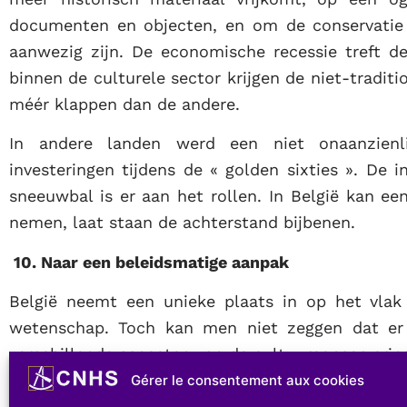
documenten en objecten, en om de conservatie 
aanwezig zijn. De economische recessie treft de 
binnen de culturele sector krijgen de niet-traditi
méér klappen dan de andere.
In andere landen werd een niet onaanzienl
investeringen tijdens de « golden sixties ». De 
sneeuwbal is er aan het rollen. In België kan e
nemen, laat staan de achterstand bijbenen.
10. Naar een beleidsmatige aanpak
België neemt een unieke plaats in op het vlak 
wetenschap. Toch kan men niet zeggen dat er 
verschillende aspecten van de cultuurconservering
Gérer le consentement aux cookies
Het cultureel gebeuren vertoont een erg tr