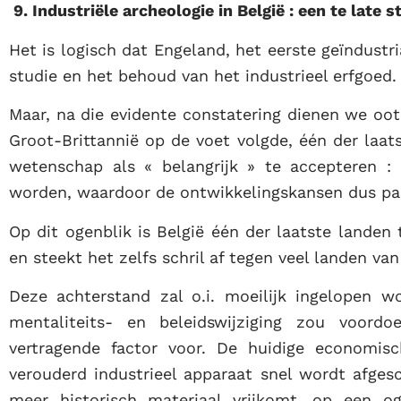
9. Industriële archeologie in België : een te late st
Het is logisch dat Engeland, het eerste geïndustri
studie en het behoud van het industrieel erfgoed.
Maar, na die evidente constatering dienen we oo
Groot-Brittannië op de voet volgde, één der laat
wetenschap als « belangrijk » te accepteren : 
worden, waardoor de ontwikkelingskansen dus par
Op dit ogenblik is België één der laatste landen
en steekt het zelfs schril af tegen veel landen va
Deze achterstand zal o.i. moeilijk ingelopen w
mentaliteits- en beleidswijziging zou voord
vertragende factor voor. De huidige economis
verouderd industrieel apparaat snel wordt afgesc
meer historisch materiaal vrijkomt, op een o