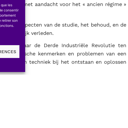
geleden, met aandacht voor het « ancien régime »
s que les
de consentir
 beelden.
mportement
 retirer son
 in alle aspecten van de studie, het behoud, en de
onctions.
nschappelijk verleden.
stelling naar de Derde Industriële Revolutie ten
ÉRENCES
or de typische kenmerken en problemen van een
ijverheid en techniek bij het ontstaan en oplossen
en stelt over de aard en de achtergronden van de
iaal-economische transitieperiode, bestaat een
door het beleid ingespeeld !
 selecte » geïnteresseerden worden tal van ideeën