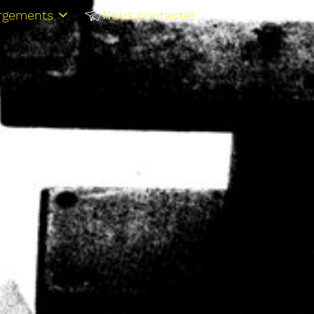
rgements
Nous contacter
NL