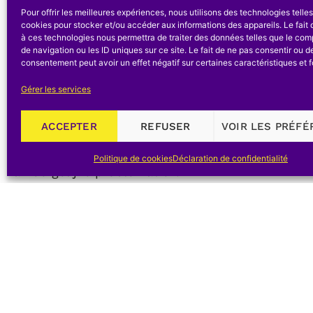
fundamenten en opvattingen van een halve eeuw 
Pour offrir les meilleures expériences, nous utilisons des technologies telle
cookies pour stocker et/ou accéder aux informations des appareils. Le fait 
, en voor niet-industriële romantische en rustieke
à ces technologies nous permettra de traiter des données telles que le co
de navigation ou les ID uniques sur ce site. Le fait de ne pas consentir ou de
In het buitenland wordt thans zwaar geïnvesteerd
consentement peut avoir un effet négatif sur certaines caractéristiques et f
valorisatie van het industrieel, technisch en wete
Gérer les services
Veelal ligt hieraan een maatschappelijke vraag
ACCEPTER
REFUSER
VOIR LES PRÉF
gronde, bv. omdat men aandacht wil vragen vo
geïndustrialiseerde samenleving, en de rol van n
Politique de cookies
Déclaration de confidentialité
van dergelijke problematiek.
Vanuit het ruime publiek, dat zich tal van vrag
hedendaagse industrieel-technologische en soc
bijzondere belang- en vraagstelling. Hierop dient 
Vanuit het publiek, maar ook vanuit een groep «
en suggesties geformuleerd.