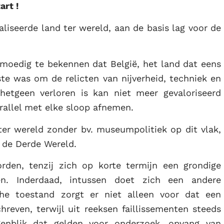
art !
aliseerde land ter wereld, aan de basis lag voor de
tmoedig te bekennen dat België, het land dat eens
ste was om de relicten van nijverheid, techniek en
hetgeen verloren is kan niet meer gevaloriseerd
allel met elke sloop afnemen.
 ter wereld zonder bv. museumpolitiek op dit vlak,
n de Derde Wereld.
orden, tenzij zich op korte termijn een grondige
oen. Inderdaad, intussen doet zich een andere
che toestand zorgt er niet alleen voor dat een
hreven, terwijl uit reeksen faillissementen steeds
genblik dat gelden voor onderzoek, opvang van