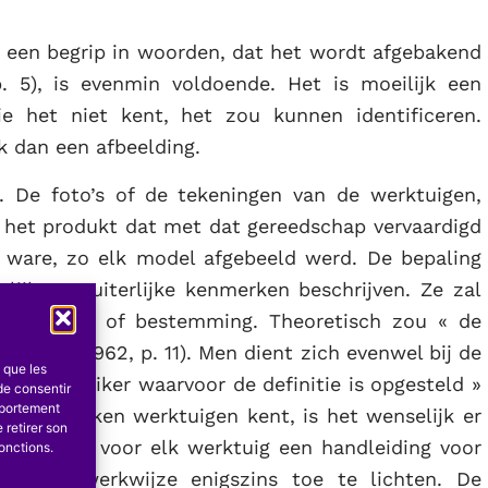
an een begrip in woorden, dat het wordt afgebakend
p. 5), is evenmin voldoende. Het is moeilijk een
e het niet kent, het zou kunnen identificeren.
k dan een afbeelding.
k. De foto’s of de tekeningen van de werktuigen,
 het produkt dat met dat gereedschap vervaardigd
t ware, zo elk model afgebeeld werd. De bepaling
ijke en uiterlijke kenmerken beschrijven. Ze zal
rdige vorm of bestemming. Theoretisch zou « de
inologie
, 1962, p. 11). Men dient zich evenwel bij de
s que les
de gebruiker waarvoor de definitie is opgesteld »
de consentir
mportement
l de besproken werktuigen kent, is het wenselijk er
 retirer son
 niet nodig voor elk werktuig een handleiding voor
onctions.
ttig de werkwijze enigszins toe te lichten. De