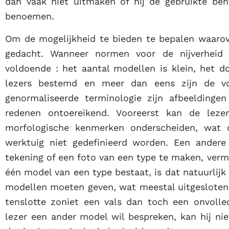
dan vaak niet uitmaken of hij de gebruikte be
benoemen.
Om de mogelijkheid te bieden te bepalen waarove
gedacht. Wanneer normen voor de nijverheid
voldoende : het aantal modellen is klein, het d
lezers bestemd en meer dan eens zijn de vo
genormaliseerde terminologie zijn afbeeldinge
redenen ontoereikend. Vooreerst kan de lez
morfologische kenmerken onderscheiden, wat 
werktuig niet gedefinieerd worden. Een andere
tekening of een foto van een type te maken, verm
één model van een type bestaat, is dat natuurlijk
modellen moeten geven, wat meestal uitgesloten 
tenslotte zoniet een vals dan toch een onvolle
lezer een ander model wil bespreken, kan hij nie