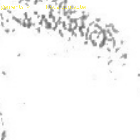
rgements
Nous contacter
NL