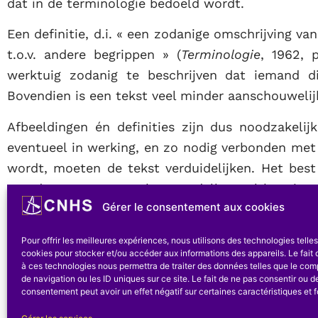
dat in de terminologie bedoeld wordt.
Een definitie, d.i. « een zodanige omschrijving v
t.o.v. andere begrippen » (
Terminologie
, 1962, 
werktuig zodanig te beschrijven dat iemand di
Bovendien is een tekst veel minder aanschouwelij
Afbeeldingen én definities zijn dus noodzakelij
eventueel in werking, en zo nodig verbonden met
wordt, moeten de tekst verduidelijken. Het bes
van de typen en van hun modellen zal hun innerl
Gérer le consentement aux cookies
verwijzen naar andere werktuigen met gelijkaa
definitie niets overtolligs mogen bevatten » (
Term
Pour offrir les meilleures expériences, nous utilisons des technologies telle
omschrijving van de kenmerken aan te passen aan 
cookies pour stocker et/ou accéder aux informations des appareils. Le fait 
à ces technologies nous permettra de traiter des données telles que le co
(
Terminologie
, 1962, p. 12). Daar de lezer niet a
de navigation ou les ID uniques sur ce site. Le fait de ne pas consentir ou de
een uitvoerige beschrijving van te geven. Het is
consentement peut avoir un effet négatif sur certaines caractéristiques et f
leerjongens te schrijven, maar toch is het nu