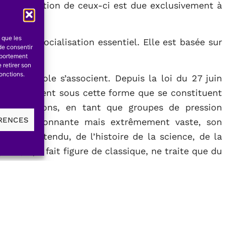
e l’organisation de ceux-ci est due exclusivement à
publics.
s que les
rôle de socialisation essentiel. Elle est basée sur
de consentir
mportement
 retirer son
onctions.
 même Ecole s’associent. Depuis la loi du 27 juin
t généralement sous cette forme que se constituent
s Associations, en tant que groupes de pression
ÉRENCES
e est passionnante mais extrêmement vaste, son
t déjà étendu, de l’histoire de la science, de la
1973), qui fait figure de classique, ne traite que du
 résultante de trois facteurs: l’ancienneté (qui
embres et le montant de la cotisation (ces deux
ources financières). Aux 19 Ecoles francophones
ions dont l’histoire est à faire: elle éclairerait
’industrie en Belgique.