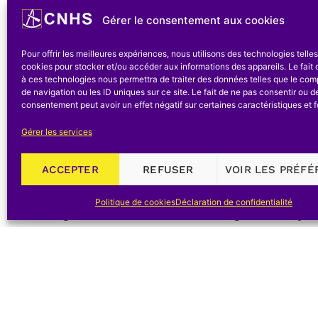
n’y a pas d’Ordre des Ingénieurs, c’est-à-dire qu
Gérer le consentement aux cookies
l’initiative privée, sans intervention des pouvoirs 
Pour offrir les meilleures expériences, nous utilisons des technologies telle
Mais cette organisation est importante et joue un 
cookies pour stocker et/ou accéder aux informations des appareils. Le fait 
les Associations d’Ecole.
à ces technologies nous permettra de traiter des données telles que le co
de navigation ou les ID uniques sur ce site. Le fait de ne pas consentir ou de
consentement peut avoir un effet négatif sur certaines caractéristiques et f
Dès le XIXème siècle, les ingénieurs issus d’une
1921 sur les associations sans but lucratif, c’es
Gérer les services
les Associations d’Ingénieurs. Le poids de ce
ACCEPTER
REFUSER
VOIR LES PRÉF
[[L’étude des groupes de pression en Belgiqu
champ dépassant considérablement celui, pourtan
Politique de cookies
Déclaration de confidentialité
technologie et de l’industrie. L’ouvrage de Claeys (
patronat et des syndicats.]], est évidemment la
confère prestige et influence), le nombre de m
derniers facteurs donnant le chiffre des ress
d’Ingénieurs correspondent donc diverses Associat
considérablement l’histoire des techniques et de l