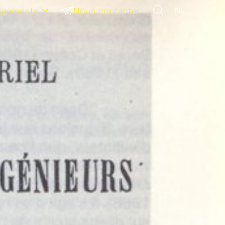
rgements
Nous contacter
NL