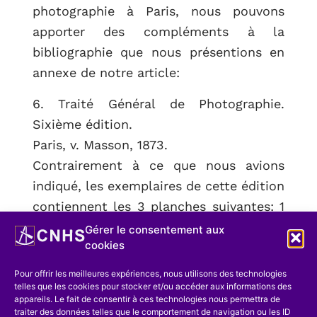
photographie à Paris, nous pouvons
apporter des compléments à la
bibliographie que nous présentions en
annexe de notre article:
6. Traité Général de Photographie.
Sixième édition.
Paris, v. Masson, 1873.
Contrairement à ce que nous avions
indiqué, les exemplaires de cette édition
contiennent les 3 planches suivantes: 1
albumine, 95 x 120 mm, portrait répété
Gérer le consentement aux
cookies
d’une dame, avant et après retouche, 1
photoglyptie, 147 x 97 mm, portrait
Pour offrir les meilleures expériences, nous utilisons des technologies
d’une dame assise d’après un négatif de
telles que les cookies pour stocker et/ou accéder aux informations des
appareils. Le fait de consentir à ces technologies nous permettra de
Fritz Luckhardt, et 1 héliotypie collée,
traiter des données telles que le comportement de navigation ou les ID