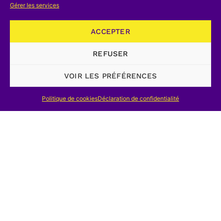
Gérer les services
comparer les différents systèmes, afin
d’en dégager les avantages et les
ACCEPTER
inconvénients, et les coûts réels de
fonctionnement.
REFUSER
Il convient de noter que d’autres
VOIR LES PRÉFÉRENCES
machines, en fonctionnement dans les
Politique de cookies
Déclaration de confidentialité
carrières par exemple, ne sont pas
reprises; que des pompes, comme celle
de la Barette – dont il sera question
plus loin – et qui figurent au Rapport de
1842, ont disparu entretemps.
Gonot relève l’existence de 69
machines, dont 33 Newcomen, soit la
moitié, ce qui est fort considérable pour