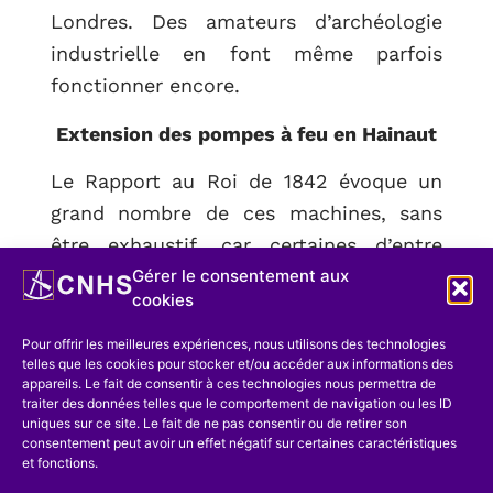
Londres. Des amateurs d’archéologie
industrielle en font même parfois
fonctionner encore.
Extension des pompes à feu en Hainaut
Le Rapport au Roi de 1842 évoque un
grand nombre de ces machines, sans
être exhaustif, car certaines d’entre
Gérer le consentement aux
elles sont déjà disparues.
cookies
En 1845, l’Ingénieur en chef Gonot se
Pour offrir les meilleures expériences, nous utilisons des technologies
livra à une enquête minutieuse
telles que les cookies pour stocker et/ou accéder aux informations des
appareils. Le fait de consentir à ces technologies nous permettra de
concernant toutes les machines à
traiter des données telles que le comportement de navigation ou les ID
vapeur d’épuisement employées dans
uniques sur ce site. Le fait de ne pas consentir ou de retirer son
consentement peut avoir un effet négatif sur certaines caractéristiques
les mines de houille du Hainaut (Ann.
et fonctions.
T.P., tome 7). Son objectif était d’en