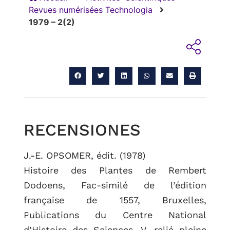
Revues numérisées Technologia
1979 – 2(2)
RECENSIONES
J.-E. OPSOMER, édit. (1978)
Histoire des Plantes de Rembert
Dodoens, Fac-similé de l’édition
française de 1557, Bruxelles,
RETOUR
Publications du Centre National
d’Histoire des Sciences, V, relié pleine