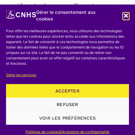
utiles et a beaucoup d’importance pour
Gérer le consentement aux
l’histoire de la pharmacie dans nos
cookies
contrées.
Pour offrir les meilleures expériences, nous utilisons des technologies
Ce livre de 1557 est donc d’un grand
telles que les cookies pour stocker et/ou accéder aux informations des
appareils. Le fait de consentir à ces technologies nous permettra de
intérêt pour l’histoire de la botanique et
traiter des données telles que le comportement de navigation ou les ID
de la médecine, pour la floristique, etc.
uniques sur ce site. Le fait de ne pas consentir ou de retirer son
consentement peut avoir un effet négatif sur certaines caractéristiques
Mais il est très rare. Merci donc à ceux
et fonctions.
qui l’ont mis à la disposition de tous les
Gérer les services
chercheurs, et en premier lieu au
Professeur Opsomer. Vu ses immenses
ACCEPTER
mérites, j’hésiterais à faire quelques
REFUSER
remarques si je ne connaissais assez M.
Opsomer pour être certain qu’il y verra
VOIR LES PRÉFÉRENCES
le désir d’être utile.
Politique de cookies
Déclaration de confidentialité