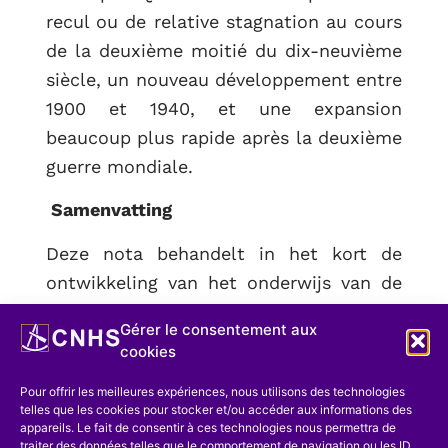
recul ou de relative stagnation au cours
de la deuxième moitié du dix-neuvième
siècle, un nouveau développement entre
1900 et 1940, et une expansion
beaucoup plus rapide après la deuxième
guerre mondiale.
Samenvatting
Deze nota behandelt in het kort de
ontwikkeling van het onderwijs van de
statistiek in België, van 1815 tot heden.
Gérer le consentement aux
Zij legt de nadruk op het belang van
cookies
Adolphe QUETELET, en maakt een
Pour offrir les meilleures expériences, nous utilisons des technologies
onderscheid tussen vier periodes: een
telles que les cookies pour stocker et/ou accéder aux informations des
betrekkelijke belangrijke ontwikkeling
appareils. Le fait de consentir à ces technologies nous permettra de
traiter des données telles que le comportement de navigation ou les ID